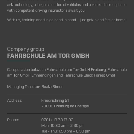
art technology, a large selection of vehicles and a relaxed atmosphere
with competent driving instructors await you.
With us, training and fun go hand in hand – just get in and feel at home!
Company group
FAHRSCHULE AM TOR GMBH
Co-operation between Fahrschule am Tor GmbH Freiburg, Fahrschule
am Tor GmbH Emmendingen and Fahrschule Black Forest GmbH
Managing Director: Beate Simon
Address:
Friedrichring 21
79098 Freiburg im Breisgau
Phone:
0761 / 13 73 17 32
Mon: 10.30 am – 2.30 pm
Tue - Thu: 1.30 pm – 6.30 pm